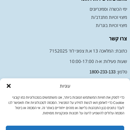
ימי הכשרה וסמינריונים
מיצוי זכויות מתנדב/ת
מיצוי זכויות בוגר/ת
צרו קשר
כתובת: המלאכה 13 א.ת צפוני לוד 7152025
שעות פעילות: א-ה 10:00-17:00
טלפון:
1800-233-133
מייל:
moked@sherut-leumi.co.il
עוגיות
כדי לספק את חוויות המשתמש הטובות ביותר, אנו משתמשים בטכנולוגיות כמו קובצי
Cookie כדי לאחסן ו/או לגשת למידע על המכשיר. הסכמה לטכנולוגיות אלו תאפשר לנו
לעבד נתונים כגון התנהגות גלישה או מזהים ייחודיים באתר זה. אי הסכמה או ביטול
הסכמה עלולים להשפיע לרעה על תכונות ופונקציות מסוימות.
כל הזכויות שמורות לאגודה להתנדבות
דברו איתנו בוואטסאפ