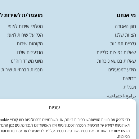
מי אנחנו
מועמד/ת לשירות לא
חזון האגודה
מסלולי שירות לאומי
הצוות שלנו
הכל על שירות לאומי
גלריית תמונות
מקומות שירות
שאלות נפוצות כלליות
הגרעינים שלנו
שאלות בנושא נוכחות
מיוני משרד רוה"מ
מידע למפעילים
תכניות חברתיות שירות ל
דרושים
אנגלית
برامج-اجتماعية
תקנון אתר
עוגיות
ו/או לגשת למידע על המכשיר. הסכמה לטכנולוגיות אלו תאפשר לנו לעבד נתונים כגון התנה
מזהים ייחודיים באתר זה. אי הסכמה או ביטול הסכמה עלולים להשפיע לרעה על תכונות ופונ
מסוימות.