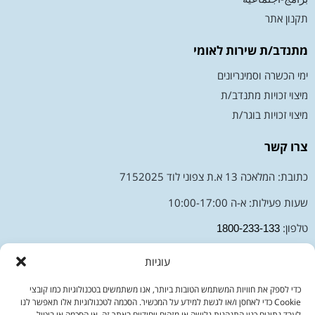
תקנון אתר
מתנדב/ת שירות לאומי
ימי הכשרה וסמינריונים
מיצוי זכויות מתנדב/ת
מיצוי זכויות בוגר/ת
צרו קשר
כתובת: המלאכה 13 א.ת צפוני לוד 7152025
שעות פעילות: א-ה 10:00-17:00
טלפון:
1800-233-133
מייל:
moked@sherut-leumi.co.il
עוגיות
כדי לספק את חוויות המשתמש הטובות ביותר, אנו משתמשים בטכנולוגיות כמו קובצי
Cookie כדי לאחסן ו/או לגשת למידע על המכשיר. הסכמה לטכנולוגיות אלו תאפשר לנו
לעבד נתונים כגון התנהגות גלישה או מזהים ייחודיים באתר זה. אי הסכמה או ביטול