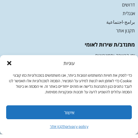
דרושים
אנגלית
برامج-اجتماعية
תקנון אתר
מתנדב/ת שירות לאומי
ימי הכשרה וסמינריונים
עוגיות
מיצוי זכויות מתנדב/ת
מיצוי זכויות בוגר/ת
כדי לספק את חוויות המשתמש הטובות ביותר, אנו משתמשים בטכנולוגיות כמו קובצי
Cookie כדי לאחסן ו/או לגשת למידע על המכשיר. הסכמה לטכנולוגיות אלו תאפשר לנו
צרו קשר
לעבד נתונים כגון התנהגות גלישה או מזהים ייחודיים באתר זה. אי הסכמה או ביטול
הסכמה עלולים להשפיע לרעה על תכונות ופונקציות מסוימות.
כתובת: המלאכה 13 א.ת צפוני לוד 7152025
דברו איתנו בוואטסאפ
שעות פעילות: א-ה 10:00-17:00
אישור
טלפון:
1800-233-133
privacy policy
תקנון אתר
מייל:
moked@sherut-leumi.co.il